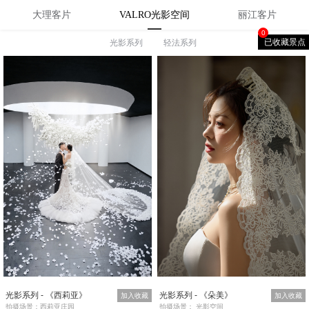
大理客片
VALRO光影空间
丽江客片
0
已收藏景点
光影系列
轻法系列
光影系列 - 《西莉亚》
光影系列 - 《朵美》
加入收藏
加入收藏
拍摄场景：西莉亚庄园
拍摄场景： 光影空间